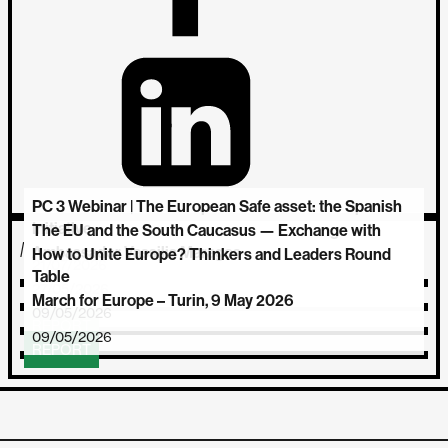
PC 3 Webinar | The European Safe asset: the Spanish
Initiative
The EU and the South Caucasus — Exchange with
MORE EVENTS
Ambassador Vassilis Maragos
How to Unite Europe? Thinkers and Leaders Round
21/07/2026
Table
27/05/2026
March for Europe – Turin, 9 May 2026
09/05/2026
REPORT
09/05/2026
REPORT